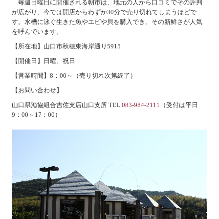
毎週日曜日に開催される朝市は、地元の人から口コミでその評判
が広がり、今では開店からわずか
30
分で売り切れてしまうほどで
す。水槽に泳ぐ生きた魚やエビや貝を購入でき、その新鮮さが人気
を呼んでいます。
【所在地】山口市秋穂東海岸通り
5915
【開催日】日曜、祝日
【営業時間】
8
：
00
～（売り切れ次第終了）
【お問い合わせ】
山口県漁協組合吉佐支店山口支所
TEL.
083-984-2111
（受付は平日
9
：
00
～
17
：
00
）