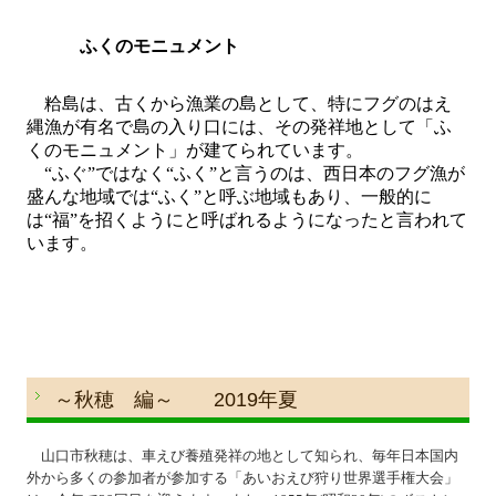
ふくのモニュメント
粭島は、古くから漁業の島として、特にフグのはえ
縄漁が有名で島の入り口には、その発祥地として「ふ
くのモニュメント」が建てられています。
“
ふぐ
”
ではなく
“
ふく
”
と言うのは、西日本のフグ漁が
盛んな地域では
“
ふく
”
と呼ぶ地域もあり、一般的に
は
“
福
”
を招くようにと呼ばれるようになったと言われて
います。
～秋穂 編～ 2019年夏
山口市秋穂は、車えび養殖発祥の地として知られ、毎年日本国内
外から多くの参加者が参加する「あいおえび狩り世界選手権大会」