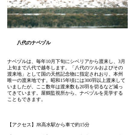
八代のナベヅル
ナベヅルは、毎年
10
月下旬にシベリアから渡来し、
3
月
上旬まで八代で越冬します。「八代のツルおよびその
渡来地」として国の天然記念物に指定されおり、本州
唯一の渡来地です。昭和
15
年頃には
300
羽以上渡来して
いましたが、ここ数年は渡来数も
20
羽を切るなど減っ
てきています。屋鶴監視所から、ナベヅルを見学する
こともできます。
【アクセス】
JR
高水駅から車で約
15
分