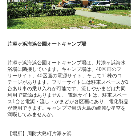
平屋建て
二階建て
長期優良住宅
片添ヶ浜海浜公園オートキャンプ場
リフォーム施工例
医療・商業・公共施設・エクステリア施工例
片添ヶ浜海浜公園オートキャンプ場は、片添ヶ浜海水
浴場に隣接しています。キャンプ場は、
40
区画のフ
ギャラリー
リーサイト、
40
区画の電源サイト、そして
11
棟のコ
テージがあります。フリーサイトには駐車スペースが
1
台あり車の乗り入れが可能です。流しやかまどは共同
会社情報
利用で電源はありません。 電源サイトは、駐車スペー
ス
1
台と電源・流し・かまどが各区画にあり、電化製品
スタッフ紹介
が使用できます。キャンプで周防大島の綺麗な星空を
満喫してみませんか。
不動産情報
補助金について
【場所】周防大島町片添ヶ浜