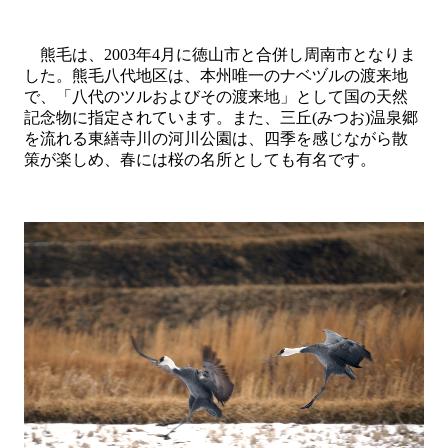
熊毛は、
2003
年
4
月に徳山市と合併し周南市となりま
した。熊毛八代地区は、本州唯一のナベヅルの渡来地
で、「八代のツルおよびその渡来地」として国の天然
記念物に指定されています。また、三丘
(
みつお
)
温泉郷
を流れる東繕寺川の河川公園は、四季を感じながら散
策が楽しめ、春には桜の名所としても有名です。