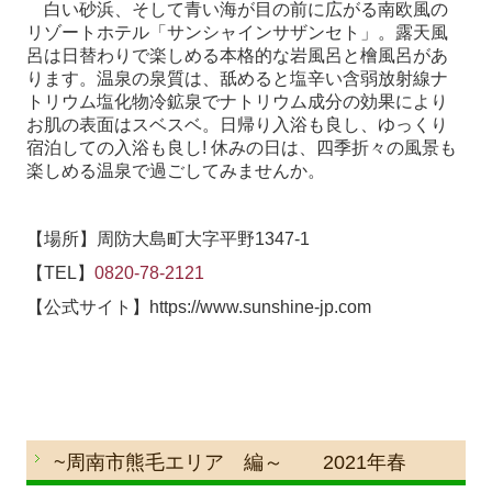
白い砂浜、そして青い海が目の前に広がる南欧風の
リゾートホテル「サンシャインサザンセト」。露天風
呂は日替わりで楽しめる本格的な岩風呂と檜風呂があ
ります。温泉の泉質は、舐めると塩辛い含弱放射線ナ
トリウム塩化物冷鉱泉でナトリウム成分の効果により
お肌の表面はスベスベ。日帰り入浴も良し、ゆっくり
宿泊しての入浴も良し
!
休みの日は、四季折々の風景も
楽しめる温泉で過ごしてみませんか。
【場所】周防大島町大字平野
1347-1
【
TEL
】
0820-78-2121
【公式サイト】
https://www.sunshine-jp.com
~周南市熊毛エリア 編～ 2021年春