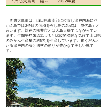
~周防大島町 編～ 2022年夏
地域に向けた活動
FPの家について
周防大島町は、山口県東南部に位置し瀬戸内海に浮
かぶ島では
3
番目の面積を有し島の名称は「屋代島」と
お客様の声
言います。対岸の柳井市とは大島大橋でつながってい
ます。年間平均気温
15.5℃
と比較的温暖な気候で山口県
お客様の声（田中組）
のみかん生産量の約
8
割を生産しています。青く澄みわ
たる瀬戸内の海と四季の彩りが豊かなで美しい島で
いいお話
す。
よくある質問
見学会・イベント情報
永源山モデルハウス
施工事例
ただいま建築中