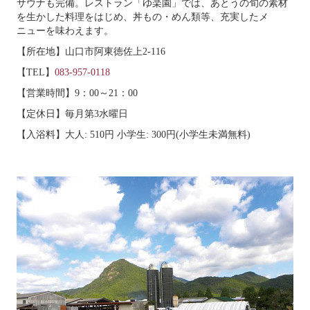
サウナも完備。レストラン「ゆ楽園」では、あとうの旬の素材
を生かした料理をはじめ、丼もの・めん類等、充実したメ
ニューを味わえます。
【所在地】山口市阿東徳佐上
2-116
【
TEL
】
083-957-0118
【営業時間】
9
：
00～21
：
00
【定休日】毎月第
3
水曜日
【入浴料】大人
: 510
円 小学生
: 300
円
(
小学生未満無料
)