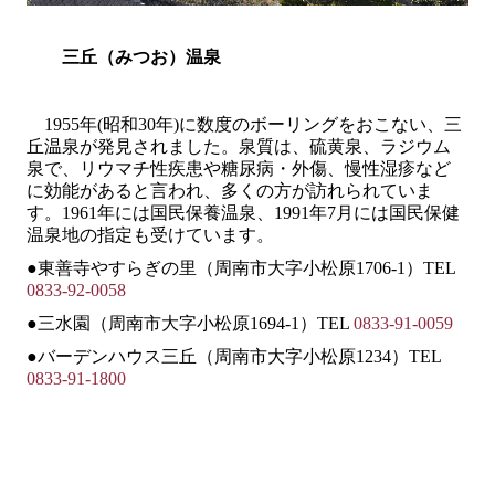
三丘（みつお）温泉
1955
年
(
昭和
30
年
)
に数度のボーリングをおこない、三
丘温泉が発見されました。泉質は、硫黄泉、ラジウム
泉で、リウマチ性疾患や糖尿病・外傷、慢性湿疹など
に効能があると言われ、多くの方が訪れられていま
す。
1961
年には国民保養温泉、
1991
年
7
月には国民保健
温泉地の指定も受けています。
●東善寺やすらぎの里（周南市大字小松原
1706-1
）
TEL
0833-92-0058
●三水園（周南市大字小松原
1694-1
）
TEL
0833-91-0059
●バーデンハウス三丘（周南市大字小松原
1234
）
TEL
0833-91-1800