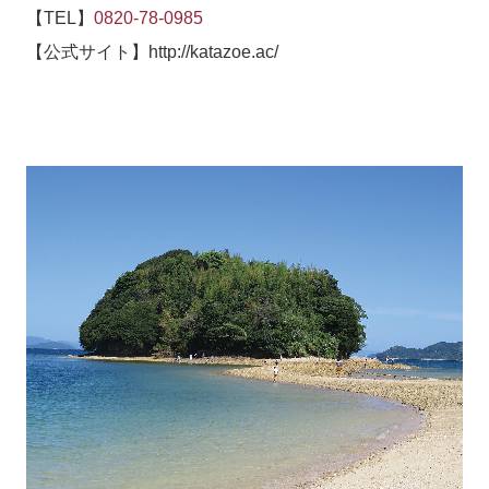
ふるさと散歩道
【
TEL
】
0820-78-0985
里山ウォーキング
【公式サイト】
http://katazoe.ac/
リンク集
採用情報
募集要項 土木作業員
募集要項 左官見習
お問い合せ
山口の住まい本掲載