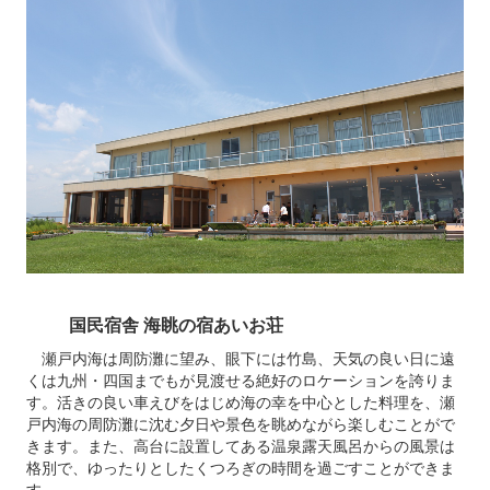
国民宿舎 海眺の宿あいお荘
瀬戸内海は周防灘に望み、眼下には竹島、天気の良い日に遠
くは九州・四国までもが見渡せる絶好のロケーションを誇りま
す。活きの良い車えびをはじめ海の幸を中心とした料理を、瀬
戸内海の周防灘に沈む夕日や景色を眺めながら楽しむことがで
きます。また、高台に設置してある温泉露天風呂からの風景は
格別で、ゆったりとしたくつろぎの時間を過ごすことができま