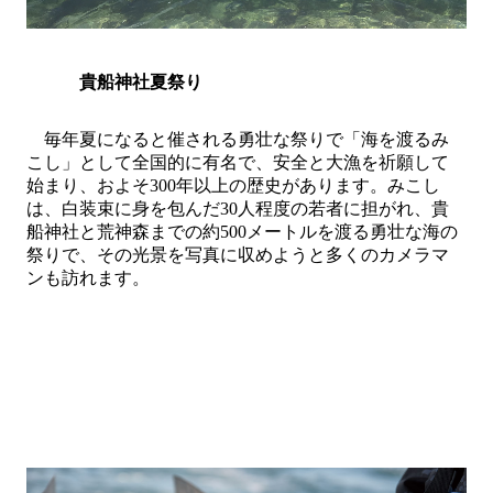
貴船神社夏祭り
毎年夏になると催される勇壮な祭りで「海を渡るみ
こし」として全国的に有名で、安全と大漁を祈願して
始まり、およそ
300
年以上の歴史があります。みこし
は、白装束に身を包んだ
30
人程度の若者に担がれ、貴
船神社と荒神森までの約
500
メートルを渡る勇壮な海の
祭りで、その光景を写真に収めようと多くのカメラマ
ンも訪れます。