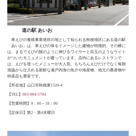
道の駅 あいお
車えびの養殖事業発祥の地として知られる秋穂地区にある道の駅
「あいお」は、車えびの体をイメージした建物が特徴的。その横に
は、まるでえびの髭のように伸びるワイヤーと目玉のようなライト
がついたモニュメントが建っています。店内にあるレストランで
は、えびを使ったメニューが大人気。もちろんえびだけでなく毎朝
漁協から仕入れる新鮮な瀬戸内海の魚介や海産物、地元の農産物や
特産品も豊富です。
【所在地】山口市秋穂東
1520-4
【
TEL
】
083-984-5704
【営業時間】
9
：
00
～
18
：
00
【定休日】第
2
・第
4
水曜日