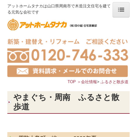
アットホームタナカは山口県周南市で木造注文住宅を建て
る元気な会社です
ホーム
タナカのこだわり
“住みごこち” とは
3つの健康
TOP
＞
会社情報
>
ふるさと散歩道
自然の力
一期一会
やまぐち・周南 ふるさと散
歩道
選ばれる理由
経験豊富なゼロエネ
家づくりの流れ