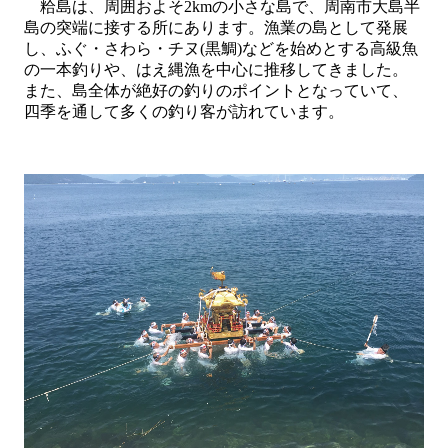
粭島は、周囲およそ
2km
の小さな島で、周南市大島半
島の突端に接する所にあります。漁業の島として発展
し、ふぐ・さわら・チヌ
(
黒鯛
)
などを始めとする高級魚
の一本釣りや、はえ縄漁を中心に推移してきました。
また、島全体が絶好の釣りのポイントとなっていて、
四季を通して多くの釣り客が訪れています。