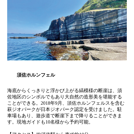
須佐ホルンフェル
海底からくっきりと浮かび上がる縞模様の断崖は、須
佐地区のシンボルでもあり大自然の造形美を堪能する
ことができる。
2018
年
9
月、須佐ホルンフェルスを含む
萩ジオパークが日本ジオパーク認定を受けました。駐
車場もあり、遊歩道で断崖下まで降りることができま
す。現地ガイドも
10
名様から予約可能。