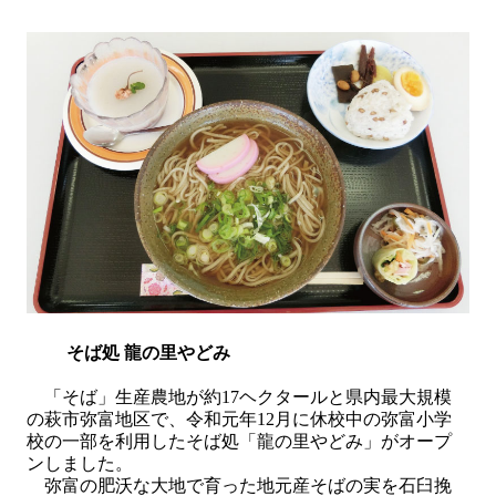
そば処 龍の里やどみ
「そば」生産農地が約
17
ヘクタールと県内最大規模
の萩市弥富地区で、令和元年
12
月に休校中の弥富小学
校の一部を利用したそば処「龍の里やどみ」がオープ
ンしました。
弥富の肥沃な大地で育った地元産そばの実を石臼挽