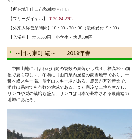
す。
【所在地】山口市秋穂東
768-13
【フリーダイヤル】
0120-84-2202
【外来入浴営業時間】
10
：
00
～
20
：
00
（最終受付
19
：
00
）
【入浴料】 大人
560
円、小学生・幼児
300
円
～旧阿東町 編～ 2019年春
中国山地に囲まれた山間の複数の集落から成り、標高
300m
前
後で夏も涼しく、冬場には山口県内屈指の豪雪地帯であり、十
種ヶ峰スキー場、船平山スキー場がある。農業が基幹産業で、
稲作は県内でも有数の地域である。また寒冷な土地を生かし、
リンゴや梨の栽培も盛ん。リンゴは日本で栽培される最南端の
地域にあたる。