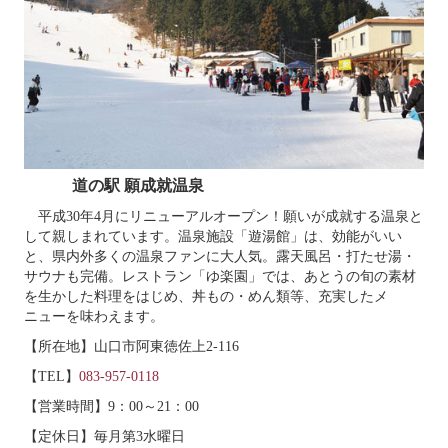
道の駅 願成就温泉
平成
30
年
4
月にリニューアルオープン！願いが成就する温泉と
して親しまれています。温泉施設「遊湯館」は、効能がいい
と、県内外多くの温泉ファンに大人気。露天風呂・打たせ湯・
サウナも完備。レストラン「ゆ楽園」では、あとうの旬の素材
を生かした料理をはじめ、丼もの・めん類等、充実したメ
ニューを味わえます。
【所在地】山口市阿東徳佐上
2-116
【
TEL
】
083-957-0118
【営業時間】
9
：
00～21
：
00
【定休日】毎月第
3
水曜日