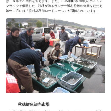
は、今年で
29
回目を迎えます。また、
1955
年
(
昭和
30
年
)
のボストン
マラソンで優勝した、秋穂が誇るランナー浜村秀雄の偉業をたたえ
毎年
11
月には「浜村杯秋穂ロードレース」が開催されています。
秋穂鮮魚卸売市場