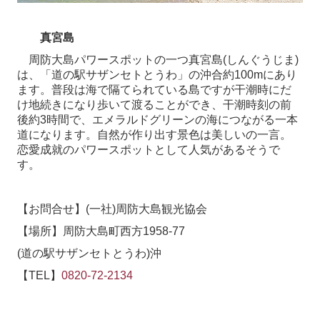
真宮島
周防大島パワースポットの一つ真宮島
(
しんぐうじま
)
は、「道の駅サザンセトとうわ」の沖合約
100m
にあり
ます。普段は海で隔てられている島ですが干潮時にだ
け地続きになり歩いて渡ることができ、干潮時刻の前
後約
3
時間で、エメラルドグリーンの海につながる一本
道になります。自然が作り出す景色は美しいの一言。
恋愛成就のパワースポットとして人気があるそうで
す。
【お問合せ】
(
一社
)
周防大島観光協会
【場所】周防大島町西方
1958-77
(
道の駅サザンセトとうわ
)
沖
【
TEL
】
0820-72-2134