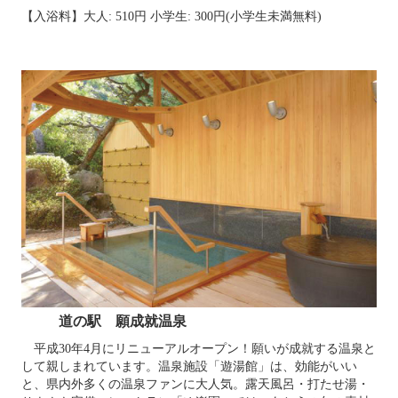
【入浴料】大人
: 510
円 小学生
: 300
円
(
小学生未満無料
)
道の駅 願成就温泉
平成
30
年
4
月にリニューアルオープン！願いが成就する温泉と
して親しまれています。温泉施設「遊湯館」は、効能がいい
と、県内外多くの温泉ファンに大人気。露天風呂・打たせ湯・