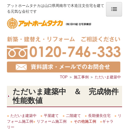
アットホームタナカは山口県周南市で木造注文住宅を建て
る元気な会社です
ホーム
タナカのこだわり
“住みごこち” とは
3つの健康
TOP
＞
施工事例
＞
ただいま建築中
自然の力
一期一会
ただいま建築中 ＆ 完成物件
性能数値
選ばれる理由
経験豊富なゼロエネ
●
ただいま建築中
●
平屋建て
●
二階建て
●
長期優良住宅
●
リ
フォーム施工例
●
リフォーム施工例
●
その他施工例
●
ギャラ
家づくりの流れ
リー