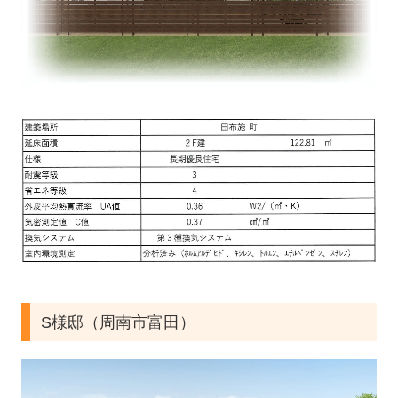
ふるさと散歩道
里山ウォーキング
リンク集
採用情報
募集要項 土木作業員
募集要項 左官見習
お問い合せ
山口の住まい本掲載
S様邸（周南市富田）