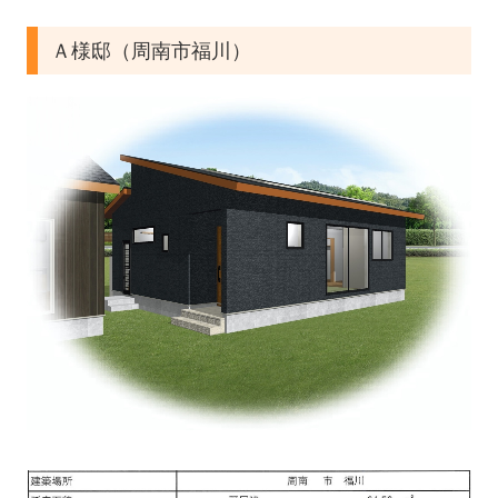
地域に向けた活動
Ａ様邸（周南市福川）
FPの家について
お客様の声
お客様の声（田中組）
いいお話
よくある質問
見学会・イベント情報
永源山モデルハウス
施工事例
ただいま建築中