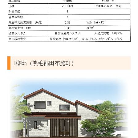
平屋建て
二階建て
長期優良住宅
リフォーム施工例
医療・商業・公共施設・エクステリア施工例
I様邸（熊毛郡田布施町）
ギャラリー
会社情報
スタッフ紹介
不動産情報
補助金について