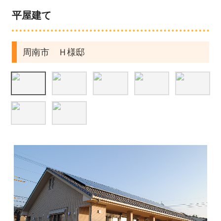
地域に向けた活動
平屋建て
FPの家について
周南市 Ｈ様邸
お客様の声
お客様の声（田中組）
いいお話
よくある質問
見学会・イベント情報
永源山モデルハウス
施工事例
ただいま建築中