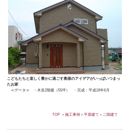
こどもたちと楽しく豊かに過ごす奥様のアイデアがいっぱいつまっ
たお家
≪データ≫ ・木造2階建（55坪） ・完成：平成18年6月
TOP
＞
施工事例
＞
平屋建て
＞
二階建て