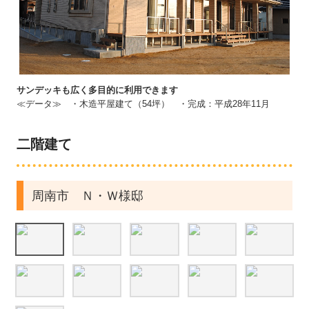
平屋建て
二階建て
長期優良住宅
サンデッキも広く多目的に利用できます
≪データ≫ ・木造平屋建て（54坪） ・完成：平成28年11月
リフォーム施工例
医療・商業・公共施設・エクステリア施工例
二階建て
ギャラリー
周南市 Ｎ・Ｗ様邸
会社情報
スタッフ紹介
不動産情報
補助金について