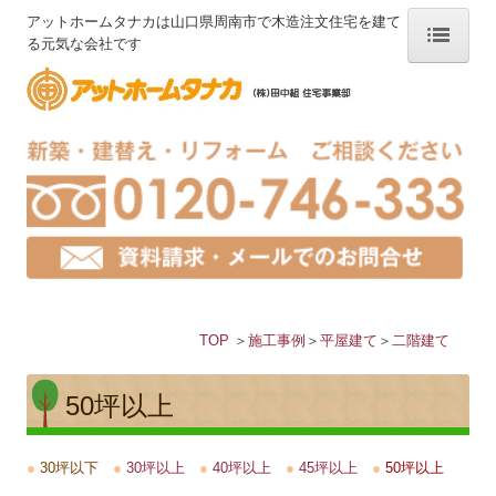
アットホームタナカは山口県周南市で木造注文住宅を建て
る元気な会社です
ホーム
タナカのこだわり
“住みごこち” とは
3つの健康
自然の力
TOP
＞
施工事例
＞
平屋建て
＞
二階建て
一期一会
選ばれる理由
50坪以上
経験豊富なゼロエネ
●
30坪以下
●
30坪以上
●
40坪以上
●
45坪以上
●
50坪以上
家づくりの流れ