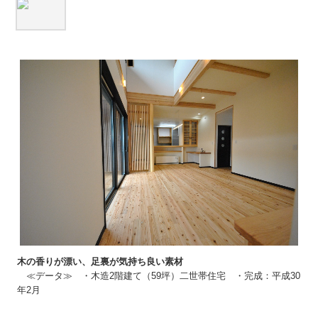
ふるさと散歩道
里山ウォーキング
リンク集
採用情報
募集要項 土木作業員
募集要項 左官見習
お問い合せ
山口の住まい本掲載
木の香りが漂い、足裏が気持ち良い素材
≪データ≫ ・木造2階建て（59坪）二世帯住宅 ・完成：平成30
年2月